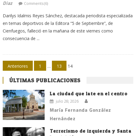
Diaz
Comments(6)
Darilys Idalmis Reyes Sánchez, destacada periodista especializada
en temas deportivos de la Editora “5 de Septiembre”, de
Cienfuegos, falleció en la mañana de este viernes como
consecuencia de ...
Navegación
Anteriores
1
…
13
14
de
ÚLTIMAS PUBLICACIONES
entradas
La ciudad que late en el centro
julio 28, 2026
María Fernanda González
Hernández
Terrorismo de izquierda y Santa