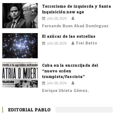
Terrorismo de izquierda y Santa
Inquisición new age
julio 28, 2026
Fernando Buen Abad Domínguez
El azúcar de las estrellas
Frei Betto
julio 28, 2026
Cuba en la encrucijada del
“nuevo orden
trumpista/fascista”
julio 28, 2026
Enrique Ubieta Gómez.
EDITORIAL PABLO