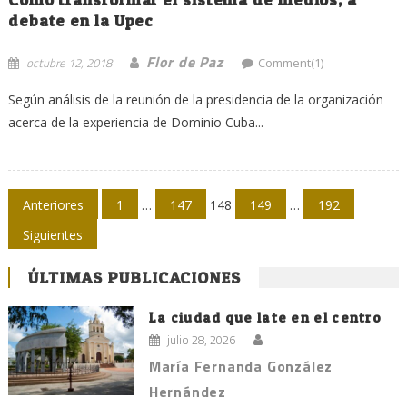
debate en la Upec
Flor de Paz
octubre 12, 2018
Comment(1)
Según análisis de la reunión de la presidencia de la organización
acerca de la experiencia de Dominio Cuba...
Navegación
Anteriores
1
…
147
148
149
…
192
de
Siguientes
entradas
ÚLTIMAS PUBLICACIONES
La ciudad que late en el centro
julio 28, 2026
María Fernanda González
Hernández