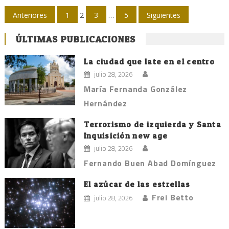
Navegación
Anteriores
1
2
3
…
5
Siguientes
de
ÚLTIMAS PUBLICACIONES
entradas
La ciudad que late en el centro
julio 28, 2026
María Fernanda González
Hernández
Terrorismo de izquierda y Santa
Inquisición new age
julio 28, 2026
Fernando Buen Abad Domínguez
El azúcar de las estrellas
Frei Betto
julio 28, 2026