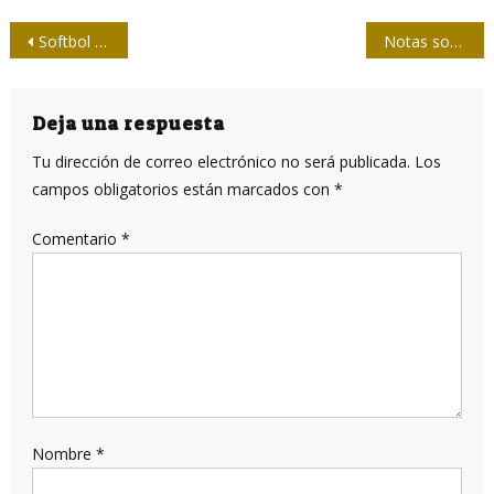
Navegación
Softbol de la prensa en La Habana: ¡ICRT y Prensa Latina otra vez en la final!
Notas sobre el impacto económico del conflicto entre Rusia y Ucrania (I)
de
entradas
Deja una respuesta
Tu dirección de correo electrónico no será publicada.
Los
campos obligatorios están marcados con
*
Comentario
*
Nombre
*