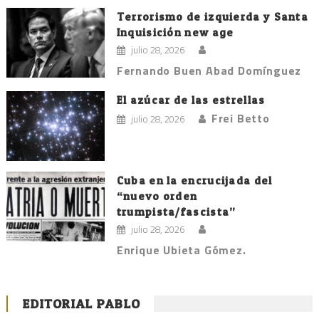
Terrorismo de izquierda y Santa
Inquisición new age
julio 28, 2026
Fernando Buen Abad Domínguez
El azúcar de las estrellas
Frei Betto
julio 28, 2026
Cuba en la encrucijada del
“nuevo orden
trumpista/fascista”
julio 28, 2026
Enrique Ubieta Gómez.
EDITORIAL PABLO