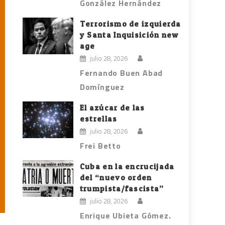
González Hernández
Terrorismo de izquierda
y Santa Inquisición new
age
julio 28, 2026
Fernando Buen Abad
Domínguez
El azúcar de las
estrellas
julio 28, 2026
Frei Betto
Cuba en la encrucijada
del “nuevo orden
trumpista/fascista”
julio 28, 2026
Enrique Ubieta Gómez.