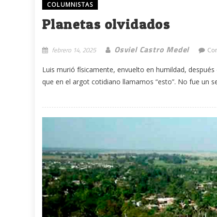
COLUMNISTAS
Planetas olvidados
Osviel Castro Medel
febrero 14, 2025
Co
Luis murió físicamente, envuelto en humildad, después
que en el argot cotidiano llamamos “esto”. No fue un se