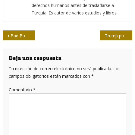
derechos humanos antes de trasladarse a
Turquía. Es autor de varios estudios y libros.
Navegación
Bad Bunny y la palabra “América” cuando la frontera se vuelve espectáculo
Trump puede quemarse con sus propios fuegos
de
entradas
Deja una respuesta
Tu dirección de correo electrónico no será publicada.
Los
campos obligatorios están marcados con
*
Comentario
*