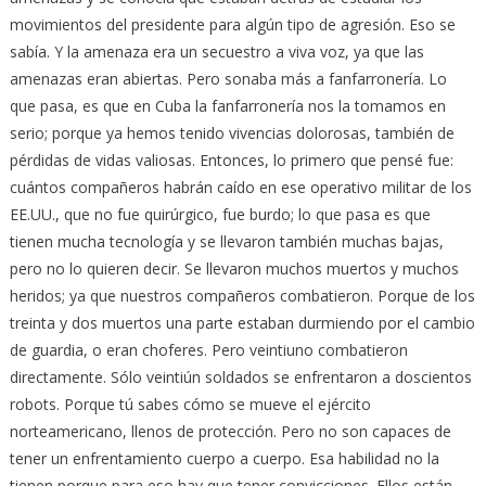
movimientos del presidente para algún tipo de agresión. Eso se
sabía. Y la amenaza era un secuestro a viva voz, ya que las
amenazas eran abiertas. Pero sonaba más a fanfarronería. Lo
que pasa, es que en Cuba la fanfarronería nos la tomamos en
serio; porque ya hemos tenido vivencias dolorosas, también de
pérdidas de vidas valiosas. Entonces, lo primero que pensé fue:
cuántos compañeros habrán caído en ese operativo militar de los
EE.UU., que no fue quirúrgico, fue burdo; lo que pasa es que
tienen mucha tecnología y se llevaron también muchas bajas,
pero no lo quieren decir. Se llevaron muchos muertos y muchos
heridos; ya que nuestros compañeros combatieron. Porque de los
treinta y dos muertos una parte estaban durmiendo por el cambio
de guardia, o eran choferes. Pero veintiuno combatieron
directamente. Sólo veintiún soldados se enfrentaron a doscientos
robots. Porque tú sabes cómo se mueve el ejército
norteamericano, llenos de protección. Pero no son capaces de
tener un enfrentamiento cuerpo a cuerpo. Esa habilidad no la
tienen porque para eso hay que tener convicciones. Ellos están