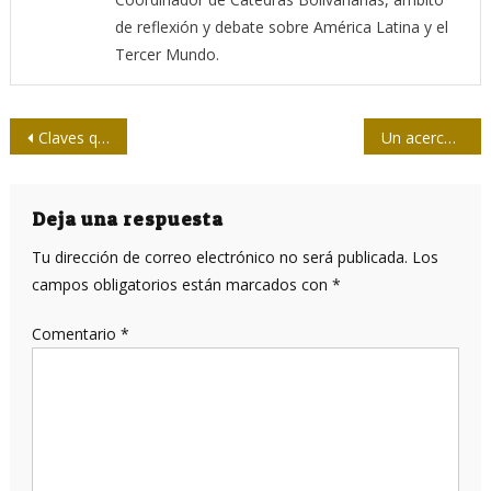
de reflexión y debate sobre América Latina y el
Tercer Mundo.
Navegación
Claves que debemos conocer sobre el peligroso virus Nipah
Un acercamiento a “Madre América”
de
entradas
Deja una respuesta
Tu dirección de correo electrónico no será publicada.
Los
campos obligatorios están marcados con
*
Comentario
*