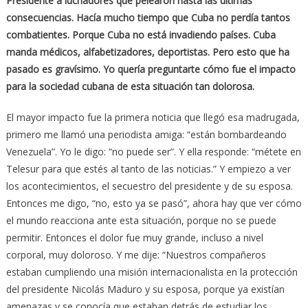
Presidente a luchadores que pelearon hasta las últimas
consecuencias. Hacía mucho tiempo que Cuba no perdía tantos
combatientes. Porque Cuba no está invadiendo países. Cuba
manda médicos, alfabetizadores, deportistas. Pero esto que ha
pasado es gravísimo. Yo quería preguntarte cómo fue el impacto
para la sociedad cubana de esta situación tan dolorosa.
El mayor impacto fue la primera noticia que llegó esa madrugada,
primero me llamó una periodista amiga: “están bombardeando
Venezuela”. Yo le digo: “no puede ser”. Y ella responde: “métete en
Telesur para que estés al tanto de las noticias.” Y empiezo a ver
los acontecimientos, el secuestro del presidente y de su esposa.
Entonces me digo, “no, esto ya se pasó”, ahora hay que ver cómo
el mundo reacciona ante esta situación, porque no se puede
permitir. Entonces el dolor fue muy grande, incluso a nivel
corporal, muy doloroso. Y me dije: “Nuestros compañeros
estaban cumpliendo una misión internacionalista en la protección
del presidente Nicolás Maduro y su esposa, porque ya existían
amenazas y se conocía que estaban detrás de estudiar los