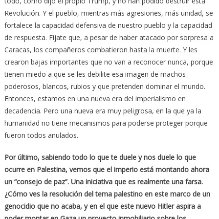
todo, como dijo el propio Trump, y no han podido destruir esta
Revolución. Y el pueblo, mientras más agresiones, más unidad, se
fortalece la capacidad defensiva de nuestro pueblo y la capacidad
de respuesta. Fíjate que, a pesar de haber atacado por sorpresa a
Caracas, los compañeros combatieron hasta la muerte. Y les
crearon bajas importantes que no van a reconocer nunca, porque
tienen miedo a que se les debilite esa imagen de machos
poderosos, blancos, rubios y que pretenden dominar el mundo.
Entonces, estamos en una nueva era del imperialismo en
decadencia. Pero una nueva era muy peligrosa, en la que ya la
humanidad no tiene mecanismos para poderse proteger porque
fueron todos anulados.
Por último, sabiendo todo lo que te duele y nos duele lo que
ocurre en Palestina, vemos que el imperio está montando ahora
un “consejo de paz”. Una iniciativa que es realmente una farsa.
¿Cómo ves la resolución del tema palestino en este marco de un
genocidio que no acaba, y en el que este nuevo Hitler aspira a
poder montar en Gaza un proyecto inmobiliario sobre los