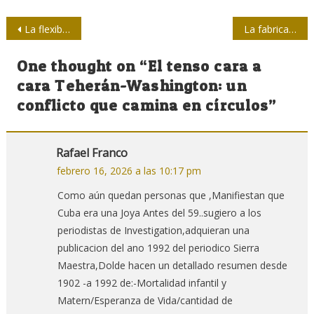
Navegación
La flexibilización no crea empleo: disciplina al trabajo
La fabricación ideológica del consentimiento de las nuevas guerras imperialistas
de
One thought on “
El tenso cara a
entradas
cara Teherán-Washington: un
conflicto que camina en círculos
”
Rafael Franco
febrero 16, 2026 a las 10:17 pm
Como aún quedan personas que ,Manifiestan que
Cuba era una Joya Antes del 59..sugiero a los
periodistas de Investigation,adquieran una
publicacion del ano 1992 del periodico Sierra
Maestra,Dolde hacen un detallado resumen desde
1902 -a 1992 de:-Mortalidad infantil y
Matern/Esperanza de Vida/cantidad de