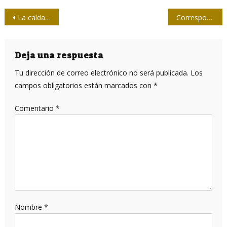
Navegación
La caída de la ley simbólica
Corresponsales de guerra cubanos condenaron agresión a Venezuela
de
entradas
Deja una respuesta
Tu dirección de correo electrónico no será publicada.
Los
campos obligatorios están marcados con
*
Comentario
*
Nombre
*