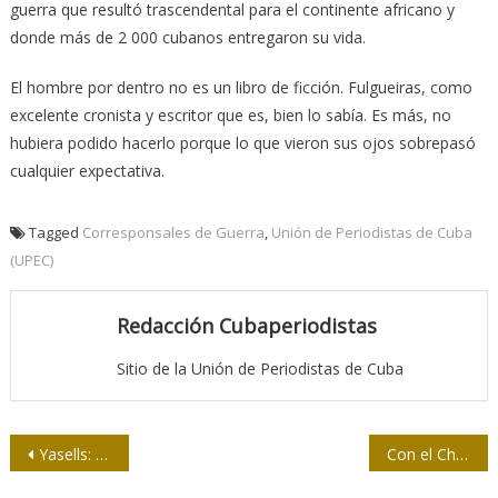
guerra que resultó trascendental para el continente africano y
donde más de 2 000 cubanos entregaron su vida.
El hombre por dentro no es un libro de ficción. Fulgueiras, como
excelente cronista y escritor que es, bien lo sabía. Es más, no
hubiera podido hacerlo porque lo que vieron sus ojos sobrepasó
cualquier expectativa.
Tagged
Corresponsales de Guerra
,
Unión de Periodistas de Cuba
(UPEC)
Redacción Cubaperiodistas
Sitio de la Unión de Periodistas de Cuba
Navegación
Yasells: una historia viva
Con el Che y la bioética