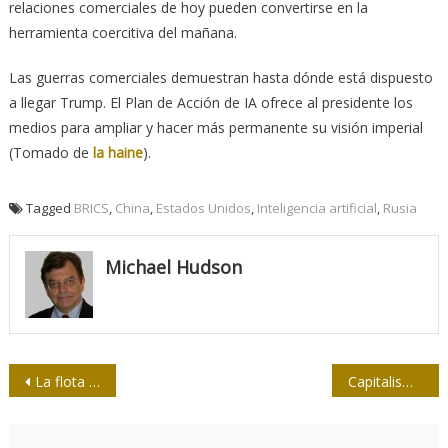
relaciones comerciales de hoy pueden convertirse en la
herramienta coercitiva del mañana.
Las guerras comerciales demuestran hasta dónde está dispuesto
a llegar Trump. El Plan de Acción de IA ofrece al presidente los
medios para ampliar y hacer más permanente su visión imperial
(Tomado de
la haine
).
Tagged
BRICS
,
China
,
Estados Unidos
,
Inteligencia artificial
,
Rusia
Michael Hudson
Navegación
La flota a Gaza. Preguntas que los ciudadanos israelíes deben responder
Capitalismo de ignorantes
de