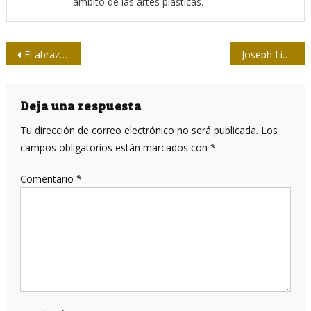
ámbito de las artes plásticas.
Navegación
El abrazo de La Habana
Joseph Lister, el cirujano que tuvo la brillante idea de desinfectarse las manos
de
entradas
Deja una respuesta
Tu dirección de correo electrónico no será publicada.
Los
campos obligatorios están marcados con
*
Comentario
*