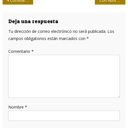
Navegación
Consideraciones de jurados del Concurso Nacional de Periodismo 26 de Julio
Con Abril en la UPEC… este julio
de
entradas
Deja una respuesta
Tu dirección de correo electrónico no será publicada.
Los
campos obligatorios están marcados con
*
Comentario
*
Nombre
*