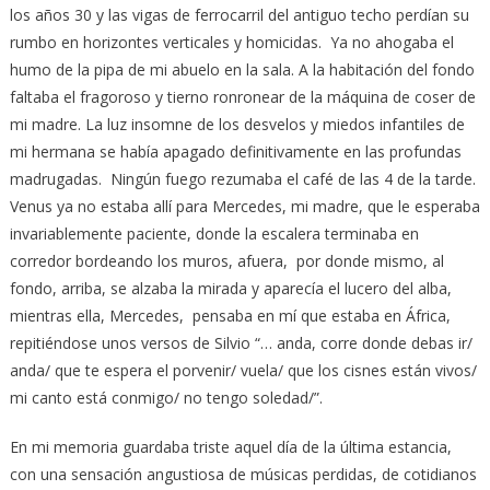
los años 30 y las vigas de ferrocarril del antiguo techo perdían su
rumbo en horizontes verticales y homicidas. Ya no ahogaba el
humo de la pipa de mi abuelo en la sala. A la habitación del fondo
faltaba el fragoroso y tierno ronronear de la máquina de coser de
mi madre. La luz insomne de los desvelos y miedos infantiles de
mi hermana se había apagado definitivamente en las profundas
madrugadas. Ningún fuego rezumaba el café de las 4 de la tarde.
Venus ya no estaba allí para Mercedes, mi madre, que le esperaba
invariablemente paciente, donde la escalera terminaba en
corredor bordeando los muros, afuera, por donde mismo, al
fondo, arriba, se alzaba la mirada y aparecía el lucero del alba,
mientras ella, Mercedes, pensaba en mí que estaba en África,
repitiéndose unos versos de Silvio “… anda, corre donde debas ir/
anda/ que te espera el porvenir/ vuela/ que los cisnes están vivos/
mi canto está conmigo/ no tengo soledad/”.
En mi memoria guardaba triste aquel día de la última estancia,
con una sensación angustiosa de músicas perdidas, de cotidianos