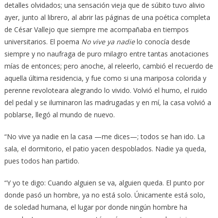
detalles olvidados; una sensación vieja que de súbito tuvo alivio
ayer, junto al librero, al abrir las páginas de una poética completa
de César Vallejo que siempre me acompañaba en tiempos
universitarios. El poema
No vive ya nadie
lo conocía desde
siempre y no naufraga de puro milagro entre tantas anotaciones
mías de entonces; pero anoche, al releerlo, cambió el recuerdo de
aquella última residencia, y fue como si una mariposa colorida y
perenne revoloteara alegrando lo vivido. Volvió el humo, el ruido
del pedal y se iluminaron las madrugadas y en mí, la casa volvió a
poblarse, llegó al mundo de nuevo.
“No vive ya nadie en la casa —me dices—; todos se han ido. La
sala, el dormitorio, el patio yacen despoblados. Nadie ya queda,
pues todos han partido.
“Y yo te digo: Cuando alguien se va, alguien queda. El punto por
donde pasó un hombre, ya no está solo. Únicamente está solo,
de soledad humana, el lugar por donde ningún hombre ha