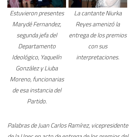
Estuvieron presentes
La cantante Niurka
Marydé Fernandez,
Reyes amenizó la
segunda jefa del
entrega de los premios
Departamento
con sus
Ideológico, Yaquelín
interpretaciones.
González y Liuba
Moreno, funcionarias
de esa instancia del
Partido.
Palabras de Juan Carlos Ramírez, vicepresidente
de la Upec en acto de entrega de los premios del