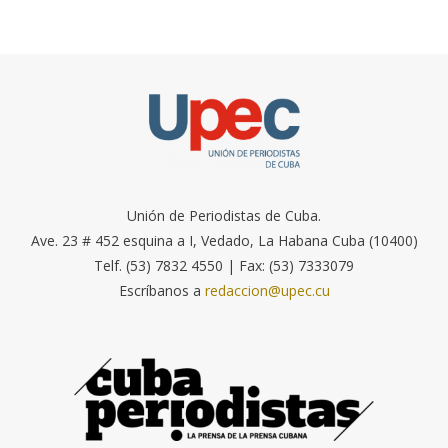
Unión de Periodistas de Cuba.
Ave. 23 # 452 esquina a I, Vedado, La Habana Cuba (10400)
Telf. (53) 7832 4550 | Fax: (53) 7333079
Escríbanos a
redaccion@upec.cu