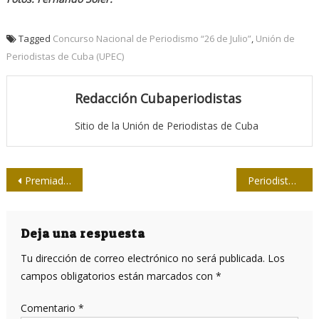
Tagged
Concurso Nacional de Periodismo “26 de Julio”
,
Unión de
Periodistas de Cuba (UPEC)
Redacción Cubaperiodistas
Sitio de la Unión de Periodistas de Cuba
Navegación
Premiados del Concurso 26 de Julio 2025 en La Habana
Periodistas cubanos en el planeta China
de
entradas
Deja una respuesta
Tu dirección de correo electrónico no será publicada.
Los
campos obligatorios están marcados con
*
Comentario
*