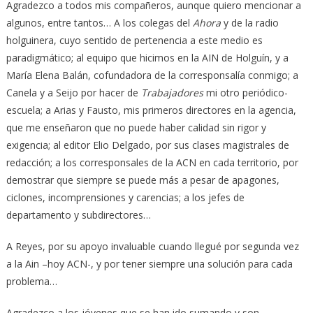
Agradezco a todos mis compañeros, aunque quiero mencionar a
algunos, entre tantos… A los colegas del
Ahora
y de la radio
holguinera, cuyo sentido de pertenencia a este medio es
paradigmático; al equipo que hicimos en la AIN de Holguín, y a
María Elena Balán, cofundadora de la corresponsalía conmigo; a
Canela y a Seijo por hacer de
Trabajadores
mi otro periódico-
escuela; a Arias y Fausto, mis primeros directores en la agencia,
que me enseñaron que no puede haber calidad sin rigor y
exigencia; al editor Elio Delgado, por sus clases magistrales de
redacción; a los corresponsales de la ACN en cada territorio, por
demostrar que siempre se puede más a pesar de apagones,
ciclones, incomprensiones y carencias; a los jefes de
departamento y subdirectores…
A Reyes, por su apoyo invaluable cuando llegué por segunda vez
a la Ain –hoy ACN-, y por tener siempre una solución para cada
problema…
Agradezco a los jóvenes que se han ido sumando y son