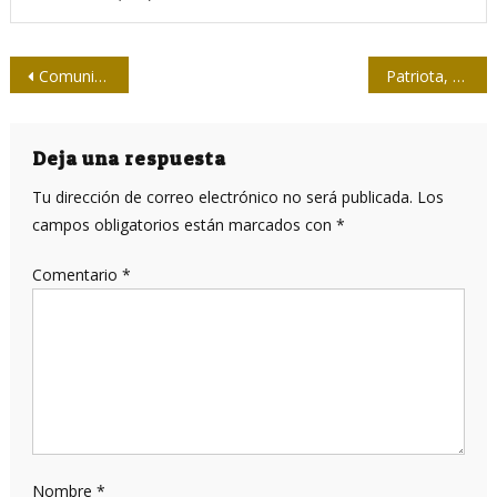
Navegación
Comunicadores del mundo discuten de Patria en Cuba
Patriota, revolucionario y periodista
de
entradas
Deja una respuesta
Tu dirección de correo electrónico no será publicada.
Los
campos obligatorios están marcados con
*
Comentario
*
Nombre
*