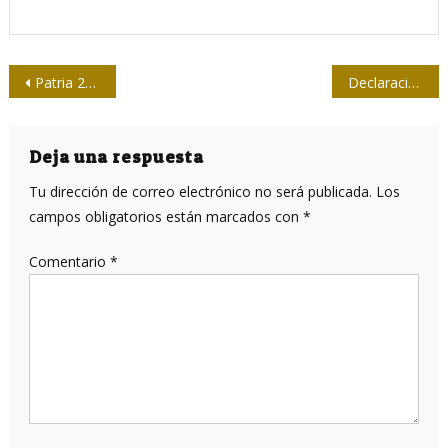
Navegación
Patria 2025: el pueblo de teleSur distingue a tres ciudadanos
Declaración final del IV Coloquio Internacional “Patria”
de
entradas
Deja una respuesta
Tu dirección de correo electrónico no será publicada.
Los
campos obligatorios están marcados con
*
Comentario
*