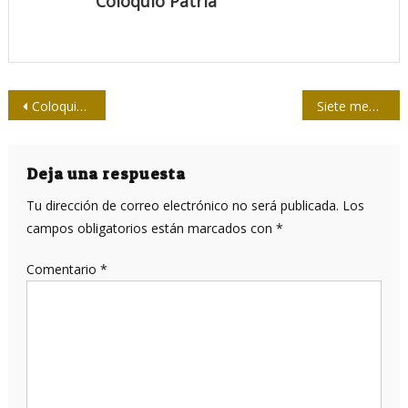
Coloquio Patria
Navegación
Coloquio Patria: la entrañable familia que se agranda
Siete medidas en silencio contra Cuba
de
entradas
Deja una respuesta
Tu dirección de correo electrónico no será publicada.
Los
campos obligatorios están marcados con
*
Comentario
*