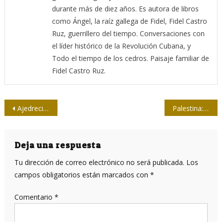
durante más de diez años. Es autora de libros
como Ángel, la raíz gallega de Fidel, Fidel Castro
Ruz, guerrillero del tiempo. Conversaciones con
el líder histórico de la Revolución Cubana, y
Todo el tiempo de los cedros. Paisaje familiar de
Fidel Castro Ruz.
Navegación
Ajedrecista ruso de nueve años establece un récord mundial
Palestina: ¿genocidio interrumpido o consumado? (Una aproximación desde Cuba)
de
entradas
Deja una respuesta
Tu dirección de correo electrónico no será publicada.
Los
campos obligatorios están marcados con
*
Comentario
*