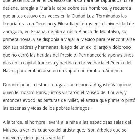
que desemboca en el Obelisco de la Cámara de Diputados. Él se
detiene, arregla a María la capa sobre sus hombros, y recuerda
que antes estuvo dos veces en la Ciudad Luz. Terminadas las
licenciaturas en Derecho y Filosofía y Letras en la Universidad de
Zaragoza, en España, dejaba atrás a Blanca de Montalvo, su
primera novia, y se disponía a viajar a México para reencontrarse
con sus padres y hermanas, luego de un exilio largo y doloroso
que no cerró las heridas del Presidio. Permanecería apenas unos
días en la capital francesa y partiría en breve hacia el Puerto del
Havre, para embarcarse en un vapor con rumbo a América.
Durante aquella estancia fugaz, fue el poeta Auguste Vacquerie
quien le mostró París. Juntos visitaron el Museo del Louvre, y
entonces evocó las pinturas de Millet, el artista que primero pintó
las escenas y vidas de los pobres labriegos.
A la tarde, el hombre llevará a la niña a las espaciosas salas del
Museo, a ver los cuadros del artista que, “son árboles que se
mueven y cielo que es verdad”.