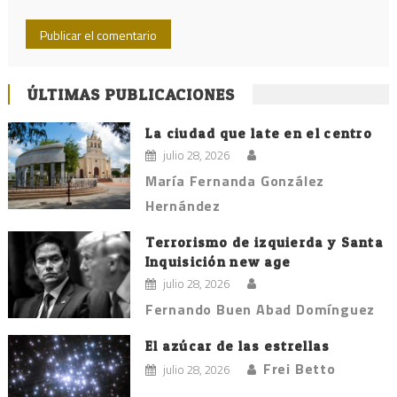
ÚLTIMAS PUBLICACIONES
La ciudad que late en el centro
julio 28, 2026
María Fernanda González
Hernández
Terrorismo de izquierda y Santa
Inquisición new age
julio 28, 2026
Fernando Buen Abad Domínguez
El azúcar de las estrellas
Frei Betto
julio 28, 2026