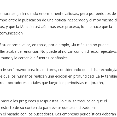
ima hora seguirán siendo enormemente valiosas, pero por periodos de
empo entre la publicación de una noticia inesperada y el movimiento 
os, y que la IA acelerará aún más este proceso, lo que hace que la
 comunicación.
rá su enorme valor, en tanto, por ejemplo, «la máquina no puede
ller acaba de renunciar. No puede almorzar con un director ejecutivo
mano y la cercanía a fuentes confiables.
a IA será mayor para los editores, considerando que dicha tecnologí
s de que los humanos realicen una edición en profundidad. La IA tambi
rear borradores iniciales que luego los periodistas mejorarán,
paso a las preguntas y respuestas, lo cual se traduce en que el
stricto de su contenido para evitar que sea utilizado sin
 el pasado con los buscadores. Las empresas periodísticas deberán