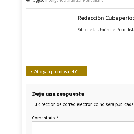
Tagged
Inteligencia artificial
,
Periodismo
Redacción Cubaperiod
Sitio de la Unión de Periodis
Navegación
Otorgan premios del Concurso Nacional de Periodismo Histórico 2024
de
entradas
Deja una respuesta
Tu dirección de correo electrónico no será publicada
Comentario
*