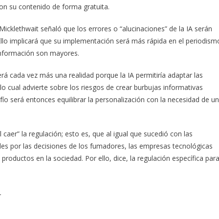
ron su contenido de forma gratuita.
 Micklethwait señaló que los errores o “alucinaciones” de la IA serán
 Ello implicará que su implementación será más rápida en el periodism
sinformación son mayores.
será cada vez más una realidad porque la IA permitiría adaptar las
 lo cual advierte sobre los riesgos de crear burbujas informativas
afío será entonces equilibrar la personalización con la necesidad de u
 caer” la regulación; esto es, que al igual que sucedió con las
s por las decisiones de los fumadores, las empresas tecnológicas
roductos en la sociedad. Por ello, dice, la regulación específica par
.