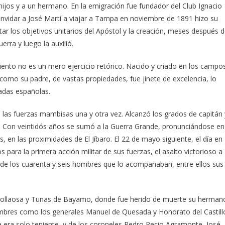
ijos y a un hermano. En la emigración fue fundador del Club Ignacio
nvidar a José Martí a viajar a Tampa en noviembre de 1891 hizo su
tar los objetivos unitarios del Apóstol y la creación, meses después 
erra y luego la auxilió.
ento no es un mero ejercicio retórico. Nacido y criado en los campo
 como su padre, de vastas propiedades, fue jinete de excelencia, lo
adas españolas.
e las fuerzas mambisas una y otra vez. Alcanzó los grados de capitán 
o. Con veintidós años se sumó a la Guerra Grande, pronunciándose en
, en las proximidades de El Jíbaro. El 22 de mayo siguiente, el día en
para la primera acción militar de sus fuerzas, el asalto victorioso a
 de los cuarenta y seis hombres que lo acompañaban, entre ellos sus
Atollaosa y Tunas de Bayamo, donde fue herido de muerte su herman
mbres como los generales Manuel de Quesada y Honorato del Castill
e era solo teniente, y de los coroneles Pedro Recio Agramonte, José