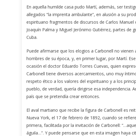
En aquella humilde casa pudo Martí, además, ser testi
allegados “la imprenta ambulante”, en alusión a su pr
espirituano fragmentos de discursos de Carlos Manuel 
Joaquín Palma y Miguel Jerónimo Gutiérrez, partes de g
Cuba.
Puede afirmarse que los elogios a Carbonell no vienen a
hombres de su época, y, en primer lugar, por Martí. Ese
ocasión el doctor Eduardo Torres Cuevas, quien expres
Carbonell tiene diversos acercamientos, uno muy íntimo
respeto ético a los valores del espirituano y a los pri
pueblo, de verdad, quería dirigirse esa independencia. 
país que se pretendía crear entonces.
El aval martiano que recibe la figura de Carbonell es r
Nueva York, el 17 de febrero de 1892, cuando se refier
primera, facilitada por la invitación de Carbonell: “…aq
águila…”. Y puede pensarse que en esta imagen haya cit