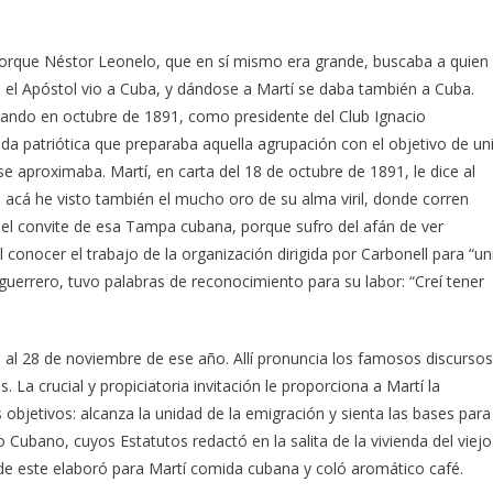
porque Néstor Leonelo, que en sí mismo era grande, buscaba a quien
en el Apóstol vio a Cuba, y dándose a Martí se daba también a Cuba.
cuando en octubre de 1891, como presidente del Club Ignacio
ada patriótica que preparaba aquella agrupación con el objetivo de uni
e aproximaba. Martí, en carta del 18 de octubre de 1891, le dice al
 acá he visto también el mucho oro de su alma viril, donde corren
so el convite de esa Tampa cubana, porque sufro del afán de ver
al conocer el trabajo de la organización dirigida por Carbonell para “un
errero, tuvo palabras de reconocimiento para su labor: “Creí tener
6 al 28 de noviembre de ese año. Allí pronuncia los famosos discursos
 La crucial y propiciatoria invitación le proporciona a Martí la
s objetivos: alcanza la unidad de la emigración y sienta las bases para
 Cubano, cuyos Estatutos redactó en la salita de la vivienda del viejo
e este elaboró para Martí comida cubana y coló aromático café.