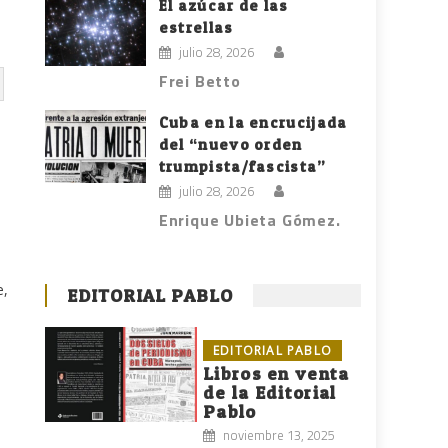
El azúcar de las
estrellas
julio 28, 2026
Frei Betto
Cuba en la encrucijada
del “nuevo orden
trumpista/fascista”
julio 28, 2026
Enrique Ubieta Gómez.
e,
EDITORIAL PABLO
EDITORIAL PABLO
Libros en venta
de la Editorial
Pablo
noviembre 13, 2025