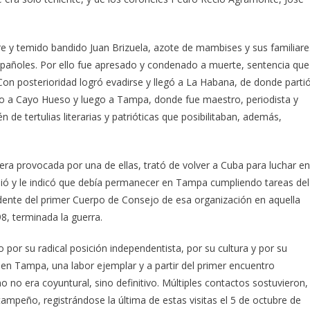
e y temido bandido Juan Brizuela, azote de mambises y sus familiare
s españoles. Por ello fue apresado y condenado a muerte, sentencia que
Con posterioridad logró evadirse y llegó a La Habana, de donde parti
o a Cayo Hueso y luego a Tampa, donde fue maestro, periodista y
 de tertulias literarias y patrióticas que posibilitaban, además,
jera provocada por una de ellas, trató de volver a Cuba para luchar en
pidió y le indicó que debía permanecer en Tampa cumpliendo tareas del
idente del primer Cuerpo de Consejo de esa organización en aquella
8, terminada la guerra.
 por su radical posición independentista, por su cultura y por su
en Tampa, una labor ejemplar y a partir del primer encuentro
no era coyuntural, sino definitivo. Múltiples contactos sostuvieron,
tampeño, registrándose la última de estas visitas el 5 de octubre de