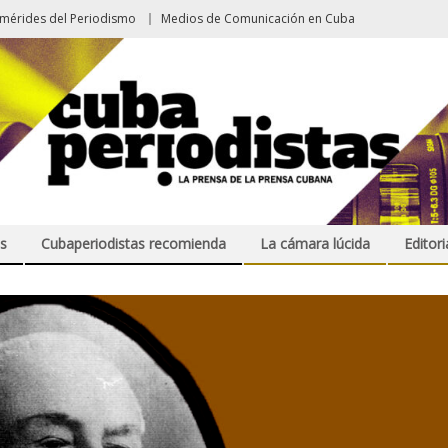
emérides del Periodismo
Medios de Comunicación en Cuba
s
Cubaperiodistas recomienda
La cámara lúcida
Editori