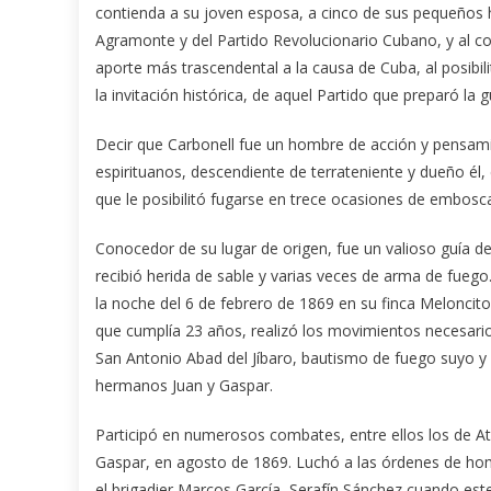
contienda a su joven esposa, a cinco de sus pequeños h
Agramonte y del Partido Revolucionario Cubano, y al co
aporte más trascendental a la causa de Cuba, al posibili
la invitación histórica, de aquel Partido que preparó la gu
Decir que Carbonell fue un hombre de acción y pensami
espirituanos, descendiente de terrateniente y dueño él,
que le posibilitó fugarse en trece ocasiones de embosc
Conocedor de su lugar de origen, fue un valioso guía d
recibió herida de sable y varias veces de arma de fueg
la noche del 6 de febrero de 1869 en su finca Meloncitos
que cumplía 23 años, realizó los movimientos necesarios 
San Antonio Abad del Jíbaro, bautismo de fuego suyo y
hermanos Juan y Gaspar.
Participó en numerosos combates, entre ellos los de 
Gaspar, en agosto de 1869. Luchó a las órdenes de ho
el brigadier Marcos García, Serafín Sánchez cuando est