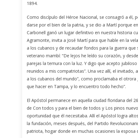
1894.
Como discípulo del Héroe Nacional, se consagró a él, 
darse por el bien de la patria, y se dio a Martí porque 
Carbonell ganó un lugar definitivo en nuestra historia 
Agramonte, invita a José Martí para que hable en la vel
a los cubanos y de recaudar fondos para la guerra que s
veterano mambí: “De lejos he leído su corazón, y desde
parejas la ternura con la luz. Y digo que acepto jubilo
reunidos a mis compatriotas”. Una vez allí, el invitado, 
a los cubanos del mundo”, como proclamaba el otrora gu
que hacer en Tampa, y lo encuentro todo hecho”.
El Apóstol permanece en aquella ciudad floridana del 2
de Con todos y para el bien de todos y Los pinos nuevos.
oportunidad que él necesitaba. Allí el Apóstol logra alto
la fundación, meses después, del Partido Revolucionario
patriota, hogar donde en muchas ocasiones la esposa d