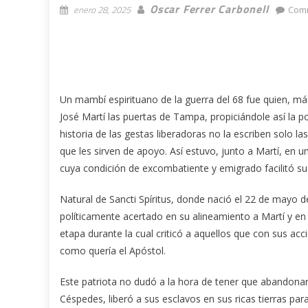
Oscar Ferrer Carbonell
enero 28, 2025
Comm
Un mambí espirituano de la guerra del 68 fue quien, má
José Martí las puertas de Tampa, propiciándole así la po
historia de las gestas liberadoras no la escriben solo la
que les sirven de apoyo. Así estuvo, junto a Martí, en
cuya condición de excombatiente y emigrado facilitó su 
Natural de Sancti Spíritus, donde nació el 22 de mayo
políticamente acertado en su alineamiento a Martí y en 
etapa durante la cual criticó a aquellos que con sus ac
como quería el Apóstol.
Este patriota no dudó a la hora de tener que abandonar
Céspedes, liberó a sus esclavos en sus ricas tierras para 