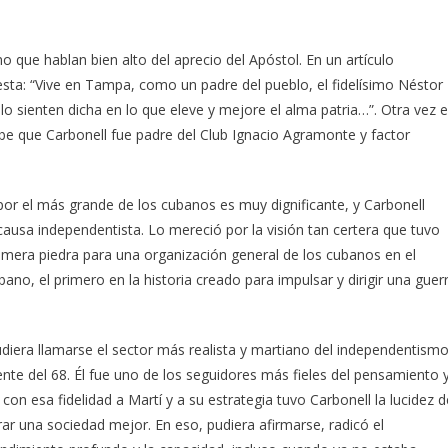
no que hablan bien alto del aprecio del Apóstol. En un artículo
iesta: “Vive en Tampa, como un padre del pueblo, el fidelísimo Néstor
lo sienten dicha en lo que eleve y mejore el alma patria…”. Otra vez 
ibe que Carbonell fue padre del Club Ignacio Agramonte y factor
or el más grande de los cubanos es muy dignificante, y Carbonell
 causa independentista. Lo mereció por la visión tan certera que tuvo
rimera piedra para una organización general de los cubanos en el
bano, el primero en la historia creado para impulsar y dirigir una guer
iera llamarse el sector más realista y martiano del independentismo
ente del 68. Él fue uno de los seguidores más fieles del pensamiento 
con esa fidelidad a Martí y a su estrategia tuvo Carbonell la lucidez d
ar una sociedad mejor. En eso, pudiera afirmarse, radicó el