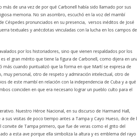
go más de una vez de por qué Carbonell había sido llamado por sus
odigiosa memoria. No sin asombro, escuchó en la voz del mambí
de Céspedes pronunciados en su presencia, versos inéditos de José
uerra textuales y anécdotas vinculadas con la lucha en los campos de
valados por los historiadores, sino que vienen respaldados por los
 es el gran mérito que tiene la figura de Carbonell, como dijera en un
ó más cuando puntualizó que la forma en que Martí se expresa de
, muy personal, otro de respeto y admiración intelectual, otro de
ncipios de este mambí en relación con la independencia de Cuba y a qué
Ambos coinciden en que era necesario lograr un pueblo culto para el
eiterativo. Nuestro Héroe Nacional, en su discurso de Harmand Hall,
e a sus visitas de poco tiempo antes a Tampa y Cayo Hueso, dice de 
uel convite de Tampa primero, que fue de veras como el grito del
ado a esta ave porque ella simboliza la altura y es emblema del rayo