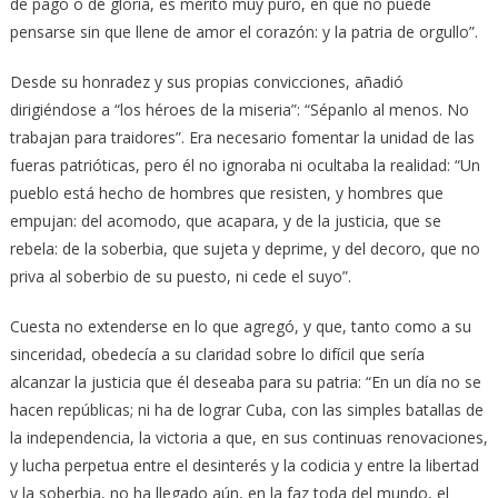
de pago o de gloria, es mérito muy puro, en que no puede
pensarse sin que llene de amor el corazón: y la patria de orgullo”.
Desde su honradez y sus propias convicciones, añadió
dirigiéndose a “los héroes de la miseria”: “Sépanlo al menos. No
trabajan para traidores”. Era necesario fomentar la unidad de las
fueras patrióticas, pero él no ignoraba ni ocultaba la realidad: “Un
pueblo está hecho de hombres que resisten, y hombres que
empujan: del acomodo, que acapara, y de la justicia, que se
rebela: de la soberbia, que sujeta y deprime, y del decoro, que no
priva al soberbio de su puesto, ni cede el suyo”.
Cuesta no extenderse en lo que agregó, y que, tanto como a su
sinceridad, obedecía a su claridad sobre lo difícil que sería
alcanzar la justicia que él deseaba para su patria: “En un día no se
hacen repúblicas; ni ha de lograr Cuba, con las simples batallas de
la independencia, la victoria a que, en sus continuas renovaciones,
y lucha perpetua entre el desinterés y la codicia y entre la libertad
y la soberbia, no ha llegado aún, en la faz toda del mundo, el