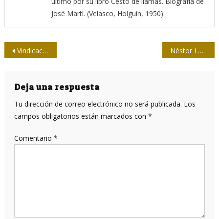
último por su libro Cesto de llamas. Biografía de
José Martí. (Velasco, Holguín, 1950).
Navegación
Vindicación de Martí
Néstor Leonelo Carbonell: “Como un padre del pueblo”
de
entradas
Deja una respuesta
Tu dirección de correo electrónico no será publicada.
Los
campos obligatorios están marcados con
*
Comentario
*