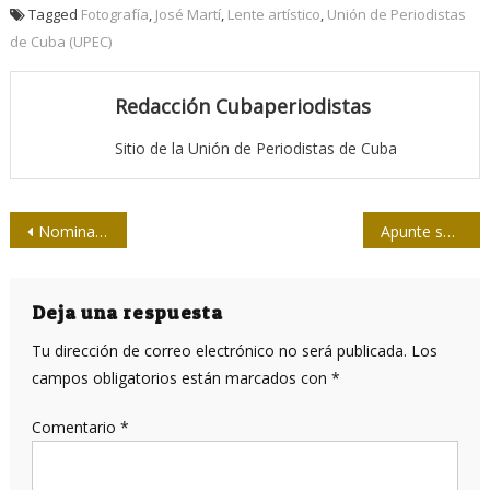
Tagged
Fotografía
,
José Martí
,
Lente artístico
,
Unión de Periodistas
de Cuba (UPEC)
Redacción Cubaperiodistas
Sitio de la Unión de Periodistas de Cuba
Navegación
Nominados al Oscar 2025:
Emilia Pérez
y
El brutalista
se vuelv
Apunte sobre intereses individuales y servicio al pueblo
de
entradas
Deja una respuesta
Tu dirección de correo electrónico no será publicada.
Los
campos obligatorios están marcados con
*
Comentario
*