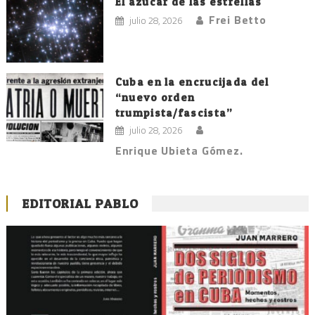
El azúcar de las estrellas
Frei Betto
julio 28, 2026
Cuba en la encrucijada del
“nuevo orden
trumpista/fascista”
julio 28, 2026
Enrique Ubieta Gómez.
EDITORIAL PABLO