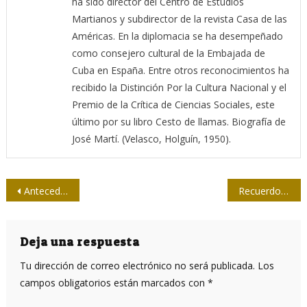
ha sido director del Centro de Estudios
Martianos y subdirector de la revista Casa de las
Américas. En la diplomacia se ha desempeñado
como consejero cultural de la Embajada de
Cuba en España. Entre otros reconocimientos ha
recibido la Distinción Por la Cultura Nacional y el
Premio de la Crítica de Ciencias Sociales, este
último por su libro Cesto de llamas. Biografía de
José Martí. (Velasco, Holguín, 1950).
Navegación
Antecedentes históricos de los anuncios del 17D
Recuerdos de la lámpara y otras noches
de
entradas
Deja una respuesta
Tu dirección de correo electrónico no será publicada.
Los
campos obligatorios están marcados con
*