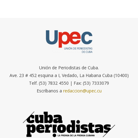
Unión de Periodistas de Cuba.
Ave. 23 # 452 esquina a I, Vedado, La Habana Cuba (10400)
Telf. (53) 7832 4550 | Fax: (53) 7333079
Escríbanos a
redaccion@upec.cu