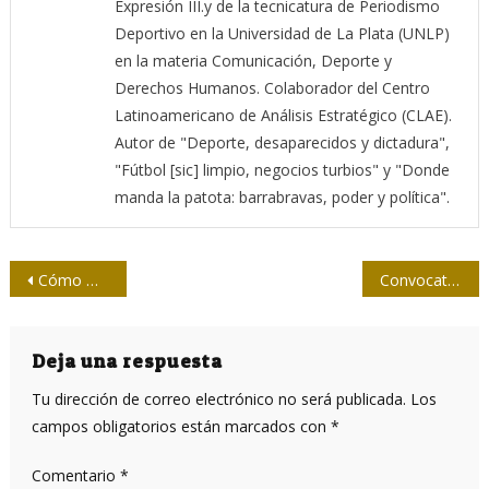
Expresión III.y de la tecnicatura de Periodismo
Deportivo en la Universidad de La Plata (UNLP)
en la materia Comunicación, Deporte y
Derechos Humanos. Colaborador del Centro
Latinoamericano de Análisis Estratégico (CLAE).
Autor de "Deporte, desaparecidos y dictadura",
"Fútbol [sic] limpio, negocios turbios" y "Donde
manda la patota: barrabravas, poder y política".
Navegación
Cómo Washington y Ankara cambiaron el “régimen” en Damasco
Convocatoria a Premio Ramal de Periodismo por la obra del año, Guillermo Cabrera Álvarez
de
entradas
Deja una respuesta
Tu dirección de correo electrónico no será publicada.
Los
campos obligatorios están marcados con
*
Comentario
*