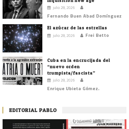
Inquisición new age
julio 28, 2026
Fernando Buen Abad Domínguez
El azúcar de las estrellas
Frei Betto
julio 28, 2026
Cuba en la encrucijada del
“nuevo orden
trumpista/fascista”
julio 28, 2026
Enrique Ubieta Gómez.
EDITORIAL PABLO