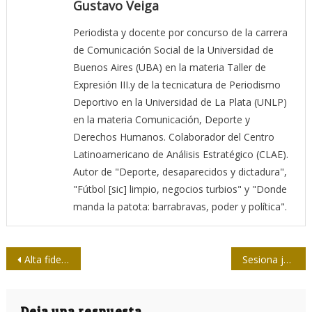
Gustavo Veiga
Periodista y docente por concurso de la carrera
de Comunicación Social de la Universidad de
Buenos Aires (UBA) en la materia Taller de
Expresión III.y de la tecnicatura de Periodismo
Deportivo en la Universidad de La Plata (UNLP)
en la materia Comunicación, Deporte y
Derechos Humanos. Colaborador del Centro
Latinoamericano de Análisis Estratégico (CLAE).
Autor de "Deporte, desaparecidos y dictadura",
"Fútbol [sic] limpio, negocios turbios" y "Donde
manda la patota: barrabravas, poder y política".
Navegación
Alta fidelidad
Sesiona jurado del Concurso Nacional de Periodismo 26 de Julio
de
Deja una respuesta