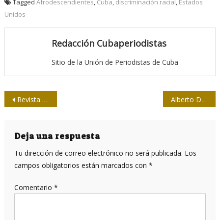
Tagged
Afrodescendientes
,
Cuba
,
discriminación racial
,
Estados
Unidos
Redacción Cubaperiodistas
Sitio de la Unión de Periodistas de Cuba
Navegación
Revista Cine Cubano dedica su número 208 al Festival Internacional del Nuevo Cine Latinoamericano
Alberto Delgado: el hombre de Maisinicú (I)
de
entradas
Deja una respuesta
Tu dirección de correo electrónico no será publicada.
Los
campos obligatorios están marcados con
*
Comentario
*