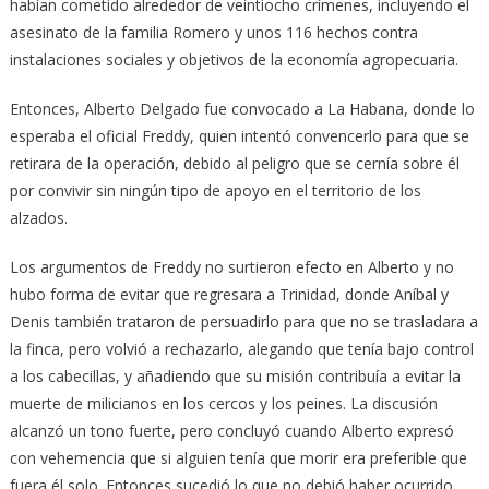
habían cometido alrededor de veintiocho crímenes, incluyendo el
asesinato de la familia Romero y unos 116 hechos contra
instalaciones sociales y objetivos de la economía agropecuaria.
Entonces, Alberto Delgado fue convocado a La Habana, donde lo
esperaba el oficial Freddy, quien intentó convencerlo para que se
retirara de la operación, debido al peligro que se cernía sobre él
por convivir sin ningún tipo de apoyo en el territorio de los
alzados.
Los argumentos de Freddy no surtieron efecto en Alberto y no
hubo forma de evitar que regresara a Trinidad, donde Aníbal y
Denis también trataron de persuadirlo para que no se trasladara a
la finca, pero volvió a rechazarlo, alegando que tenía bajo control
a los cabecillas, y añadiendo que su misión contribuía a evitar la
muerte de milicianos en los cercos y los peines. La discusión
alcanzó un tono fuerte, pero concluyó cuando Alberto expresó
con vehemencia que si alguien tenía que morir era preferible que
fuera él solo. Entonces sucedió lo que no debió haber ocurrido