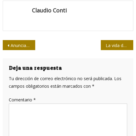
Claudio Conti
Navegación
Anunciados Todos Estrellas del sóftbol de la prensa
La vida de los plásticos no se acaba cuando los desechamos
de
entradas
Deja una respuesta
Tu dirección de correo electrónico no será publicada.
Los
campos obligatorios están marcados con
*
Comentario
*