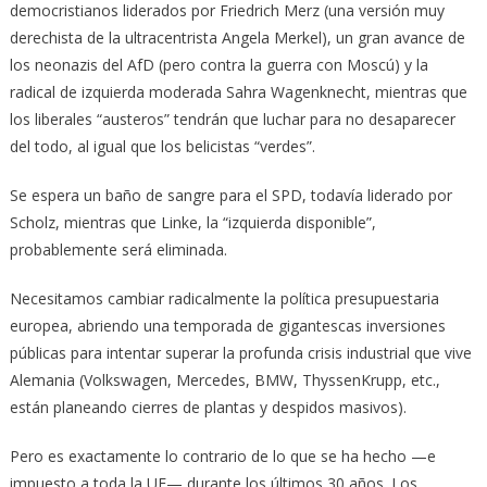
democristianos liderados por Friedrich Merz (una versión muy
derechista de la ultracentrista Angela Merkel), un gran avance de
los neonazis del AfD (pero contra la guerra con Moscú) y la
radical de izquierda moderada Sahra Wagenknecht, mientras que
los liberales “austeros” tendrán que luchar para no desaparecer
del todo, al igual que los belicistas “verdes”.
Se espera un baño de sangre para el SPD, todavía liderado por
Scholz, mientras que Linke, la “izquierda disponible”,
probablemente será eliminada.
Necesitamos cambiar radicalmente la política presupuestaria
europea, abriendo una temporada de gigantescas inversiones
públicas para intentar superar la profunda crisis industrial que vive
Alemania (Volkswagen, Mercedes, BMW, ThyssenKrupp, etc.,
están planeando cierres de plantas y despidos masivos).
Pero es exactamente lo contrario de lo que se ha hecho —e
impuesto a toda la UE— durante los últimos 30 años. Los