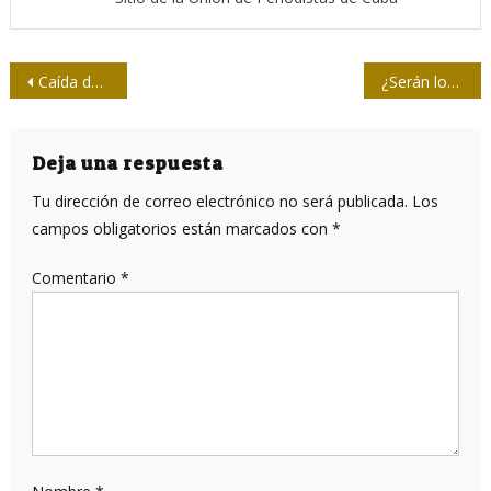
Navegación
Caída de Francia y Alemania
¿Serán los dirigibles una forma alternativa de transporte aéreo?
de
entradas
Deja una respuesta
Tu dirección de correo electrónico no será publicada.
Los
campos obligatorios están marcados con
*
Comentario
*