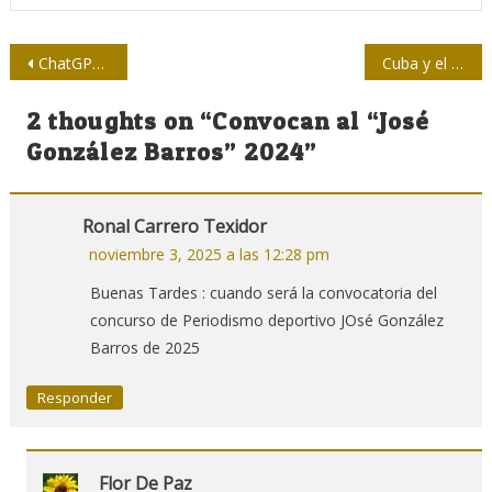
Navegación
ChatGPT, autoría real y una trampa para los tramposos
Cuba y el apagón de la ética periodística (+ vídeo)
de
2 thoughts on “
Convocan al “José
entradas
González Barros” 2024
”
Ronal Carrero Texidor
noviembre 3, 2025 a las 12:28 pm
Buenas Tardes : cuando será la convocatoria del
concurso de Periodismo deportivo JOsé González
Barros de 2025
Responder
Flor De Paz