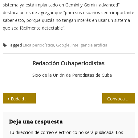
sistema ya está implantado en Gemini y Gemini advanced”,
destaca antes de agregar que “para sus usuarios sería importante
saber esto, porque quizás no tengan interés en usar un sistema
que sea fácilmente detectable”.
Tagged
Ética periodística
,
Google
,
Inteligencia artificial
Redacción Cubaperiodistas
Sitio de la Unión de Periodistas de Cuba
Navegación
Eudald Carbonell da por acabada la evolución humana: Vamos hacia la deshumanización (+ vídeo)
Convocan al “José González Barros” 2024
de
entradas
Deja una respuesta
Tu dirección de correo electrónico no será publicada.
Los