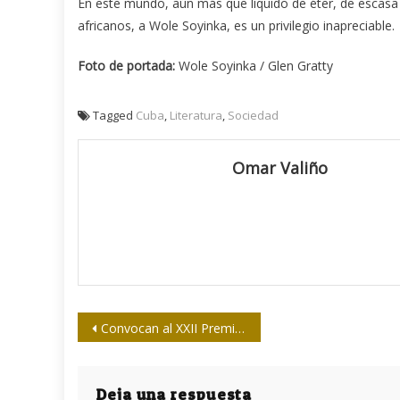
En este mundo, aún más que líquido de éter, de escasa
africanos, a Wole Soyinka, es un privilegio inapreciable.
Foto de portada:
Wole Soyinka / Glen Gratty
Tagged
Cuba
,
Literatura
,
Sociedad
Omar Valiño
Navegación
Convocan al XXII Premio Iberoamericano de Cuento Julio Cortázar
de
entradas
Deja una respuesta