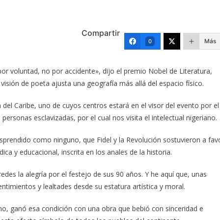
Compartir
Más
0
r voluntad, no por accidente», dijo el premio Nobel de Literatura,
visión de poeta ajusta una geografía más allá del espacio físico.
la del Caribe, uno de cuyos centros estará en el visor del evento por el
ersonas esclavizadas, por el cual nos visita el intelectual nigeriano.
 desprendido como ninguno, que Fidel y la Revolución sostuvieron a fav
a y educacional, inscrita en los anales de la historia.
s la alegría por el festejo de sus 90 años. Y he aquí que, unas
timientos y lealtades desde su estatura artística y moral.
no, ganó esa condición con una obra que bebió con sinceridad e