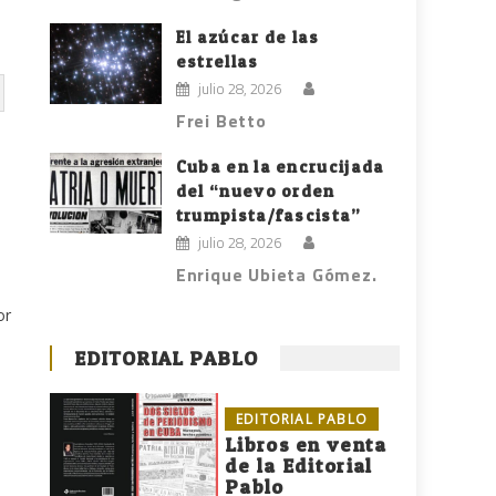
El azúcar de las
estrellas
julio 28, 2026
Frei Betto
Cuba en la encrucijada
del “nuevo orden
trumpista/fascista”
julio 28, 2026
Enrique Ubieta Gómez.
or
EDITORIAL PABLO
EDITORIAL PABLO
Libros en venta
de la Editorial
Pablo