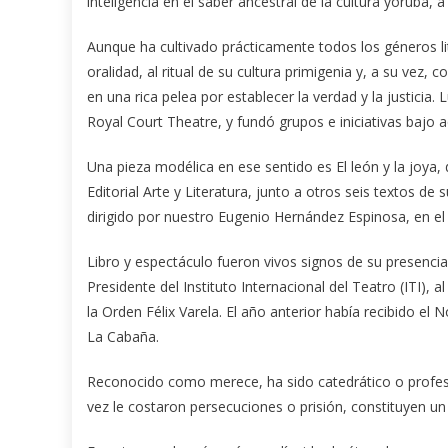
inteligencia en el saber ancestral de la cultura yoruba,
Aunque ha cultivado prácticamente todos los géneros litera
oralidad, al ritual de su cultura primigenia y, a su vez,
en una rica pelea por establecer la verdad y la justicia.
Royal Court Theatre, y fundó grupos e iniciativas bajo a
Una pieza modélica en ese sentido es El león y la joya, 
Editorial Arte y Literatura, junto a otros seis textos d
dirigido por nuestro Eugenio Hernández Espinosa, en el i
Libro y espectáculo fueron vivos signos de su presenc
Presidente del Instituto Internacional del Teatro (ITI)
la Orden Félix Varela. El año anterior había recibido el 
La Cabaña.
Reconocido como merece, ha sido catedrático o profesor
vez le costaron persecuciones o prisión, constituyen un h