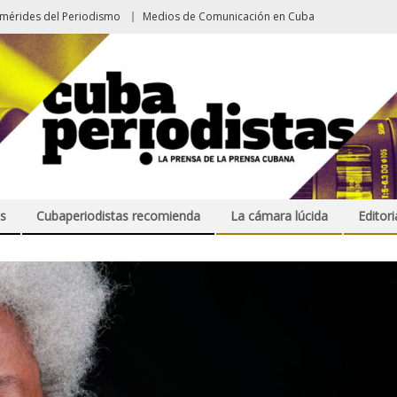
emérides del Periodismo
Medios de Comunicación en Cuba
s
Cubaperiodistas recomienda
La cámara lúcida
Editori