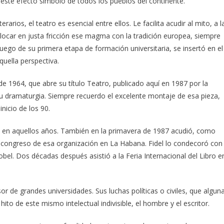
 a este efecto símbolo de todos los pueblos del continente.
rios, el teatro es esencial entre ellos. Le facilita acudir al mito, a l
 colocar en justa fricción ese magma con la tradición europea, siempre
 Luego de su primera etapa de formación universitaria, se insertó en el
quella perspectiva.
de 1964, que abre su título Teatro, publicado aquí en 1987 por la
e su dramaturgia. Siempre recuerdo el excelente montaje de esa pieza,
nicio de los 90.
ia en aquellos años. También en la primavera de 1987 acudió, como
, al congreso de esa organización en La Habana. Fidel lo condecoró con
Nobel. Dos décadas después asistió a la Feria Internacional del Libro e
 de grandes universidades. Sus luchas políticas o civiles, que algun
ito de este mismo intelectual indivisible, el hombre y el escritor.