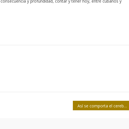
 consecuencia y profundidad, contar y tener hoy, entre cubanos y
Así se comporta el cerebro cuando estamos enfermos