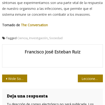
síntomas que experimentamos son una parte vital de la respuesta
de nuestro organismo a las infecciones, que permite que el
sistema inmune se concentre en combatir a los invasores.
Tomado de
The Conversation
Tagged
Ciencia
,
Investigación
,
Sociedad
Francisco José Esteban Ruiz
Navegación
Wole Soyinka, un privilegio inapreciable
Lecciones de Cintio
de
entradas
Deja una respuesta
Tu dirección de correo electrónico no será publicada.
Los