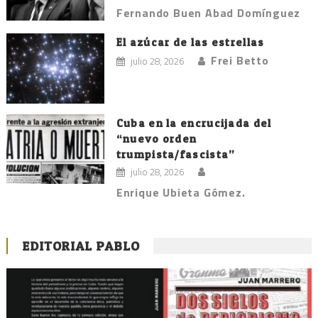
Fernando Buen Abad Domínguez
El azúcar de las estrellas
Frei Betto
julio 28, 2026
Cuba en la encrucijada del
“nuevo orden
trumpista/fascista”
julio 28, 2026
Enrique Ubieta Gómez.
EDITORIAL PABLO