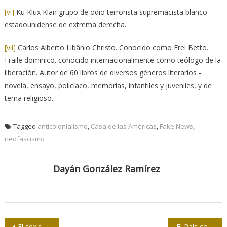
[vi]
Ku Klux Klan grupo de odio terrorista supremacista blanco
estadounidense de extrema derecha.
[vii]
Carlos Alberto Libânio Christo. Conocido como Frei Betto.
Fraile dominico. conocido internacionalmente como teólogo de la
liberación. Autor de 60 libros de diversos géneros literarios -
novela, ensayo, policíaco, memorias, infantiles y juveniles, y de
tema religioso.
Tagged
anticolonialismo
,
Casa de las Américas
,
Fake News
,
neofascismo
Dayán González Ramírez
El sexismo en las elecciones estadounidenses
El País consigue publicar un editorial sobre los 40.000 palestinos asesinados por Israel sin escribir ni una sola vez la palabra ‘genocidio’