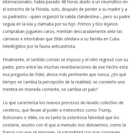
internacionales, había pasado 48 horas atado a un neumático en
el estrecho de la Florida, solo, después de perder a su madre y a
su padrastro –quien organizó la salida clandestina–, pero su padre
seguía en la isla y clamaba por su hijo. Primos y tíos lejanos
compraban juguetes caros, mentían descaradamente ante las
cámaras e intentaban que Elián olvidara a su familia en Cuba
teledirigidos por la fauna anticastrista.
Finalmente, el sentido común se impuso y el niño regresó con su
padre, pero entre las muchas reverberaciones de ese hecho está
esa pregunta de Fidel, ahora más pertinente que nunca. ¿En qué
tiempo se cambia la percepción de la realidad, se convierte una
mentira en moneda corriente, se cambia un país?
Lo que caracteriza los nuevos procesos de lavado colectivo de
cerebros, que llevan al poder a meteoritos como Trump,
Bolsonaro o Milei, no es tanto la ostentosa falsedad que los
sostiene, asunto con el que a menudo nos distraemos, como la
fuerza con que se imponen, la rotundidad con que consiguen