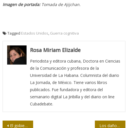
Imagen de portada:
Tomada de Ajijchan.
Tagged
Estados Unidos
,
Guerra cognitiva
Rosa Miriam Elizalde
Periodista y editora cubana, Doctora en Ciencias
de la Comunicación y profesora de la
Universidad de La Habana. Columnista del diario
La Jornada, de México. Tiene varios libros
publicados. Fue fundadora y editora del
semanario digital La Jiribilla y del diario on line
Cubadebate.
Navegación
El gobierno chileno sin adjetivos
Los daños sociales de la desinformación