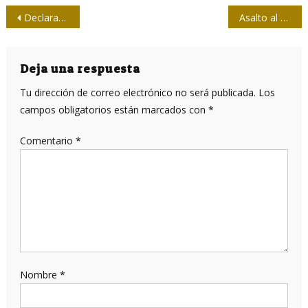
Navegación
Declaración del Gobierno Revolucionario de Cuba sobre situación en Brasil
Asalto al poder en Brasil
de
entradas
Deja una respuesta
Tu dirección de correo electrónico no será publicada.
Los
campos obligatorios están marcados con
*
Comentario
*
Nombre
*