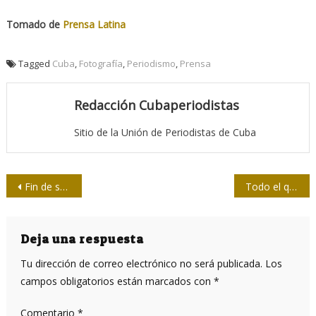
Tomado de
Prensa Latina
Tagged
Cuba
,
Fotografía
,
Periodismo
,
Prensa
Redacción Cubaperiodistas
Sitio de la Unión de Periodistas de Cuba
Navegación
Fin de semana de definiciones en el softball de la prensa
Todo el que sirvió es sagrado
de
entradas
Deja una respuesta
Tu dirección de correo electrónico no será publicada.
Los
campos obligatorios están marcados con
*
Comentario
*