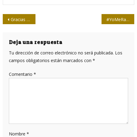
Navegación
Gracias siempre a Mario Menéndez
#YoMeRapoXPalestina: Pasar por tu cuerpo el dolor ajeno
de
entradas
Deja una respuesta
Tu dirección de correo electrónico no será publicada.
Los
campos obligatorios están marcados con
*
Comentario
*
Nombre
*