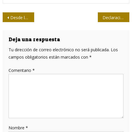
Navegación
Desde la Presidencia: Nuevo espacio de comunicación con Díaz-Canel
Declaración de la UPEC: Condena al atentado terrorista en Moscú
de
entradas
Deja una respuesta
Tu dirección de correo electrónico no será publicada.
Los
campos obligatorios están marcados con
*
Comentario
*
Nombre
*