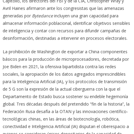
Capitolio, los directores del FBI y de la CIA, Christopher Wray y
Avril Haines afirmaron ante los congresistas que las amenazas
generadas por
Bytedance
incluyen una gran capacidad para
almacenar información poblacional, identificar objetivos sensibles
de inteligencia y contar con recursos para difundir campañas de
desinformación, destinadas a intervenir en procesos electorales.
La prohibición de Washington de exportar a China componentes
básicos para la producción de microprocesadores, decretada por
Joe Biden en 2021, la ofensiva bipartidista contra las redes
sociales, la apropiación de los datos agregados imprescindibles
para la Inteligencia Artificial (IA), y los protocolos de transmisión
de 5 G son la expresión de la actual ciberguerra con la que el
Departamento de Estado busca sostener su endeble hegemonía
global. Tres décadas después del pretendido “fin de la historia”, la
Federación Rusa desafía a la OTAN y las innovaciones científico-
tecnológicas chinas, en las áreas de biotecnología, robótica,
conectividad e Inteligencia Artificial (IA) disputan el ciberespacio a
quienes se consideran únicos depositarios de la capacidad de