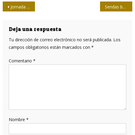
Navegación
Jornada en las provincias, resiliencia nacional
Sendas barridas en inicio de Torneo provincial de Softball de la Prensa
de
entradas
Deja una respuesta
Tu dirección de correo electrónico no será publicada.
Los
campos obligatorios están marcados con
*
Comentario
*
Nombre
*