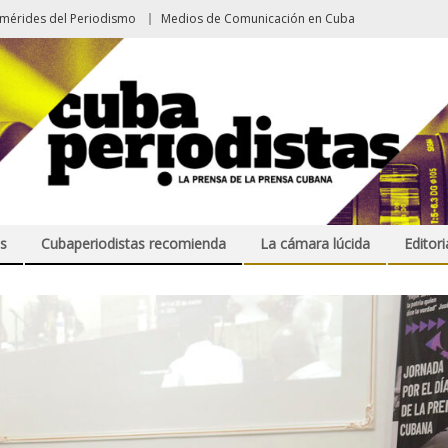
emérides del Periodismo
Medios de Comunicación en Cuba
s
Cubaperiodistas recomienda
La cámara lúcida
Editori