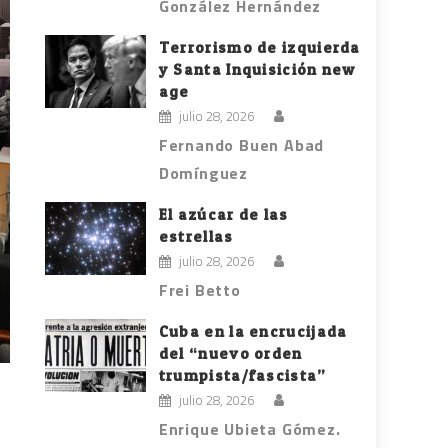
González Hernández
Terrorismo de izquierda
y Santa Inquisición new
age
julio 28, 2026
Fernando Buen Abad
Domínguez
El azúcar de las
estrellas
julio 28, 2026
Frei Betto
Cuba en la encrucijada
del “nuevo orden
trumpista/fascista”
julio 28, 2026
Enrique Ubieta Gómez.