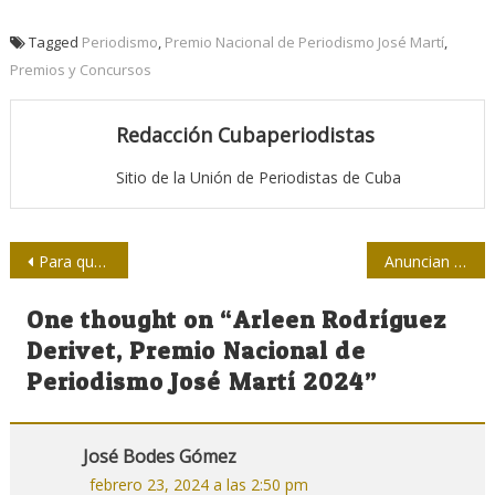
Tagged
Periodismo
,
Premio Nacional de Periodismo José Martí
,
Premios y Concursos
Redacción Cubaperiodistas
Sitio de la Unión de Periodistas de Cuba
Navegación
Para que la literatura cubana crezca
Anuncian premios de Periodismo Juan Gualberto Gómez, por la obra del año 2023
de
One thought on “
Arleen Rodríguez
entradas
Derivet, Premio Nacional de
Periodismo José Martí 2024
”
José Bodes Gómez
febrero 23, 2024 a las 2:50 pm