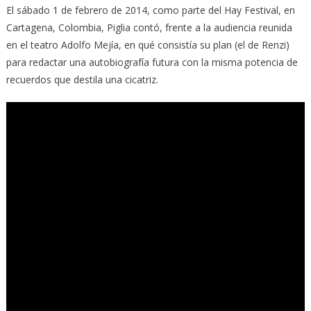
El sábado 1 de febrero de 2014, como parte del Hay Festival, en
Cartagena, Colombia, Piglia contó, frente a la audiencia reunida
en el teatro Adolfo Mejía, en qué consistía su plan (el de Renzi)
para redactar una autobiografía futura con la misma potencia de
recuerdos que destila una cicatriz.