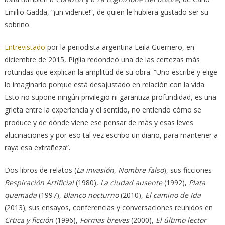
Emilio Gadda, “¡un vidente!”, de quien le hubiera gustado ser su
sobrino.
Entrevistado
por la periodista argentina Leila Guerriero, en
diciembre de 2015, Piglia redondeó una de las certezas más
rotundas que explican la amplitud de su obra: “Uno escribe y elige
lo imaginario porque está desajustado en relación con la vida.
Esto no supone ningún privilegio ni garantiza profundidad, es una
grieta entre la experiencia y el sentido, no entiendo cómo se
produce y de dónde viene ese pensar de más y esas leves
alucinaciones y por eso tal vez escribo un diario, para mantener a
raya esa extrañeza”.
Dos libros de relatos (
La invasión
,
Nombre falso
), sus ficciones
Respiraci
ón
Artificial
(1980),
La ciudad ausente
(1992),
Plata
quemada
(1997),
Blanco nocturno
(2010),
El camino de Ida
(2013); sus ensayos, conferencias y conversaciones reunidos en
Crtica y ficci
ó
n
(1996),
Formas breves
(2000),
El
ú
ltimo lector