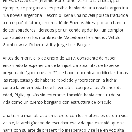
En
Formas breves
(Premio Bartolomé March a la Crítica), por
ejemplo, se pregunta si es posible hablar de una novela argentina.
“La novela argentina – escribió- sería una novela polaca traducida
a un español futuro, en un café de Buenos Aires, por una banda
de conspiradores liderados por un conde apócrifo”, un complot
construido con los nombres de Macedonio Fernández, Witold
Gombrowicz, Roberto Arlt y Jorge Luis Borges.
Antes de morir, el 6 de enero de 2017, consciente de haber
encarnado la experiencia de la injusticia absoluta, de haberse
preguntado “¿por qué a mí?”, de haber encontrado ridículas todas
las respuestas y de haberse rebelado y “persistir en la lucha”
contra la enfermedad que le venció el cuerpo a los 75 años de
edad, Piglia, quizás sin enterarse, también había construido su
vida como un cuento borgiano con estructura de oráculo.
Una trama maniobrada en secreto con los materiales de otra vida
visible, la ambigüedad de escuchar esa vida que escribió, que se
narra con su arte de presentir lo inesperado y se lee en voz alta