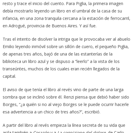
resto y trace el inicio del cuento. Para Piglia, la primera imagen
debía mostrarlo leyendo un libro en el umbral de la casa de su
infancia, en una zona tranquila cercana a la estación de ferrocarril,
en Adrogué, provincia de Buenos Aires. Y así fue.
Tras el intento de disolver la intriga que le provocaba ver al abuelo
Emilio leyendo inmóvil sobre un sillón de cuero, el pequeño Piglia,
de apenas tres años, bajó de una de las estanterías de la
biblioteca un libro azul y se dispuso a “leerlo” a la vista de los
transeúntes, muchos de los cuales eran recién llegados de la
capital.
El aviso de que tenía el libro al revés vino de parte de una larga
sombra que se inclinó sobre él. Renzi piensa que debió haber sido
Borges, “¿a quién si no al viejo Borges se le puede ocurrir hacerle
esa advertencia a un chico de tres años?”, escribió.
A partir del libro al revés empieza la línea secreta de su vida que
asila también a
Corazón
y a
La cognizione del dolore
, de Carlo