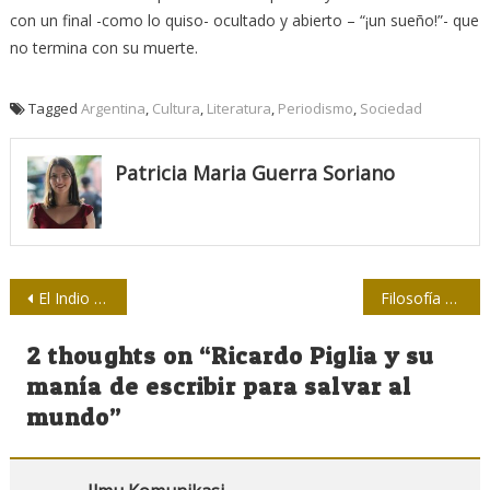
con un final -como lo quiso- ocultado y abierto – “¡un sueño!”- que
no termina con su muerte.
Tagged
Argentina
,
Cultura
,
Literatura
,
Periodismo
,
Sociedad
Patricia Maria Guerra Soriano
Navegación
El Indio Naborí y su huella en el periodismo
Filosofía de la Semiótica para una revolución del “sentido” deseable, posible, realizable y perfectible
de
2 thoughts on “
Ricardo Piglia y su
entradas
manía de escribir para salvar al
mundo
”