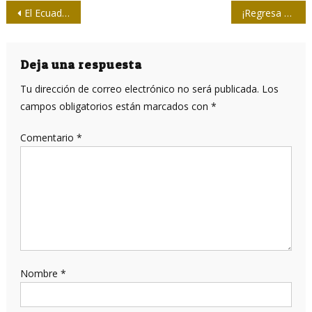
Navegación
El Ecuador de mi memoria
¡Regresa Torneo Nacional de Softball de la Prensa!
de
entradas
Deja una respuesta
Tu dirección de correo electrónico no será publicada.
Los
campos obligatorios están marcados con
*
Comentario
*
Nombre
*