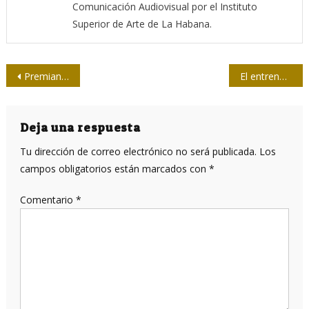
Comunicación Audiovisual por el Instituto
Superior de Arte de La Habana.
Navegación
Premian a periodistas en Guantánamo
El entrenamiento de los algoritmos… y las prisas
de
entradas
Deja una respuesta
Tu dirección de correo electrónico no será publicada.
Los
campos obligatorios están marcados con
*
Comentario
*