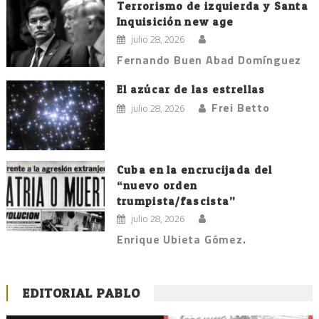
Terrorismo de izquierda y Santa
Inquisición new age
julio 28, 2026
Fernando Buen Abad Domínguez
El azúcar de las estrellas
Frei Betto
julio 28, 2026
Cuba en la encrucijada del
“nuevo orden
trumpista/fascista”
julio 28, 2026
Enrique Ubieta Gómez.
EDITORIAL PABLO