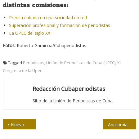
distintas comisiones:
Prensa cubana en una sociedad en red
Superación profesional y formación de periodistas
La UPEC del siglo XXI
Fotos:
Roberto Garaicoa/Cubaperiodistas
Tagged
Periodistas
,
Unión de Periodistas de Cuba (UPEC)
,
XI
Congreso de la Upec
Redacción Cubaperiodistas
Sitio de la Unión de Periodistas de Cuba
Navegación
Nuevo Comité Nacional electo para el periodo 2023-2028
Anatomías del periodismo cubano: una malla de hipervínculos
de