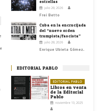
estrellas
julio 28, 2026
Frei Betto
Cuba en la encrucijada
del “nuevo orden
e
trumpista/fascista”
julio 28, 2026
se
Enrique Ubieta Gómez.
EDITORIAL PABLO
EDITORIAL PABLO
Libros en venta
s
de la Editorial
Pablo
noviembre 13, 2025