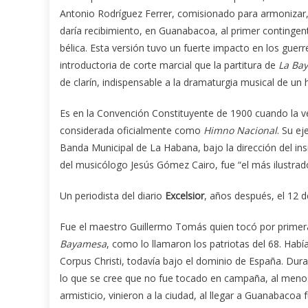
Antonio Rodríguez Ferrer, comisionado para armonizar, 
daría recibimiento, en Guanabacoa, al primer contingent
bélica. Esta versión tuvo un fuerte impacto en los guer
introductoria de corte marcial que la partitura de
La Ba
de clarín, indispensable a la dramaturgia musical de u
Es en la Convención Constituyente de 1900 cuando la v
considerada oficialmente como
Himno Nacional
. Su e
Banda Municipal de La Habana, bajo la dirección del in
del musicólogo Jesús Gómez Cairo, fue “el más ilustrad
Un periodista del diario
Excelsior
, años después, el 12 
Fue el maestro Guillermo Tomás quien tocó por primer
Bayamesa
, como lo llamaron los patriotas del 68. Hab
Corpus Christi, todavía bajo el dominio de España. Duran
lo que se cree que no fue tocado en campaña, al menos
armisticio, vinieron a la ciudad, al llegar a Guanaba