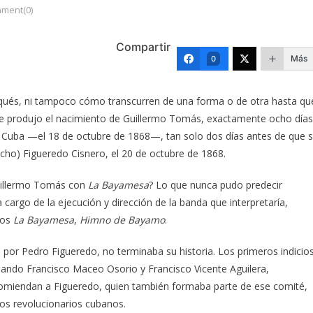
ment(0)
Compartir
Más
0
rqués, ni tampoco cómo transcurren de una forma o de otra hasta qu
 produjo el nacimiento de Guillermo Tomás, exactamente ocho días
de Cuba —el 18 de octubre de 1868—, tan solo dos días antes de que 
ho) Figueredo Cisnero, el 20 de octubre de 1868.
 Guillermo Tomás con
La Bayamesa
? Lo que nunca pudo predecir
 cargo de la ejecución y dirección de la banda que interpretaría,
ios
La Bayamesa
,
Himno de Bayamo
.
 por Pedro Figueredo, no terminaba su historia. Los primeros indicio
uando Francisco Maceo Osorio y Francisco Vicente Aguilera,
omiendan a Figueredo, quien también formaba parte de ese comité,
os revolucionarios cubanos.