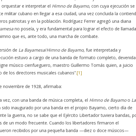
orquestar e interpretar el
Himno de Bayamo
, con cuya ejecución se
e militar cubano en llegar a esa ciudad, una vez concluida la contien
reros patriotas y en la población. Rodríguez Ferrer agregó una diana
yamesa
no poseía, y era fundamental para lograr el efecto de llamada
n himno que es, ante todo, una marcha de combate.
ersión de
La Bayamesa
/
Himno de Bayamo
, fue interpretada y
jecución estuvo a cargo de una banda de formato completo, devenida
signe músico cienfueguero, maestro Guillermo Tomás quien, a juicio
o de los directores musicales cubanos”.
[1]
de noviembre de 1928, afirmaba:
a vez, con una banda de música completa, el
Himno de Bayamo
o
La
ía sido inaugurado por una banda en el propio Bayamo, cierto día de
te la guerra, no se sabe que el Ejército Libertador tuviera bandas, p
 de un modo frecuente. Cuando los libertadores firmaron el
coa fueron recibidos por una pequeña banda —diez o doce músicos—