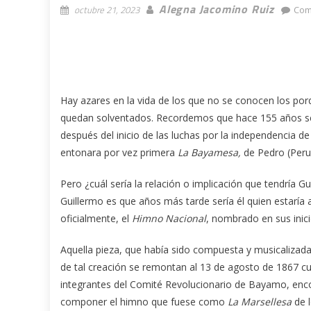
Alegna Jacomino Ruiz
octubre 21, 2023
Com
Hay azares en la vida de los que no se conocen los po
quedan solventados. Recordemos que hace 155 años se
después del inicio de las luchas por la independencia 
entonara por vez primera
La Bayamesa
,
de Pedro (Peruc
Pero ¿cuál sería la relación o implicación que tendría
Guillermo es que años más tarde sería él quien estaría a
oficialmente, el
Himno Nacional
, nombrado en sus inic
Aquella pieza, que había sido compuesta y musicalizada
de tal creación se remontan al 13 de agosto de 1867 c
integrantes del Comité Revolucionario de Bayamo, enc
componer el himno que fuese como
La Marsellesa
de l