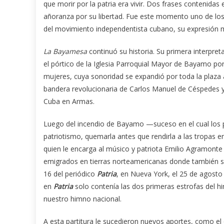
que morir por la patria era vivir. Dos frases contenidas 
añoranza por su libertad. Fue este momento uno de los 
del movimiento independentista cubano, su expresión m
La Bayamesa
continuó su historia. Su primera interpret
el pórtico de la Iglesia Parroquial Mayor de Bayamo p
mujeres, cuya sonoridad se expandió por toda la plaza ant
bandera revolucionaria de Carlos Manuel de Céspedes y
Cuba en Armas.
Luego del incendio de Bayamo —suceso en el cual los 
patriotismo, quemarla antes que rendirla a las tropas 
quien le encarga al músico y patriota Emilio Agramonte 
emigrados en tierras norteamericanas donde también se
16 del periódico
Patria
, en Nueva York, el 25 de agosto
en
Patria
solo contenía las dos primeras estrofas del
nuestro himno nacional.
A esta partitura le sucedieron nuevos aportes, como el 