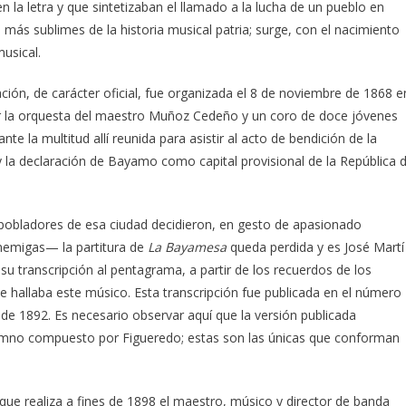
en la letra y que sintetizaban el llamado a la lucha de un pueblo en
más sublimes de la historia musical patria; surge, con el nacimiento
usical.
ación, de carácter oficial, fue organizada el 8 de noviembre de 1868 e
or la orquesta del maestro Muñoz Cedeño y un coro de doce jóvenes
e la multitud allí reunida para asistir al acto de bendición de la
 la declaración de Bayamo como capital provisional de la República 
pobladores de esa ciudad decidieron, en gesto de apasionado
enemigas— la partitura de
La Bayamesa
queda perdida y es José Martí
su transcripción al pentagrama, a partir de los recuerdos de los
 hallaba este músico. Esta transcripción fue publicada en el número
 de 1892. Es necesario observar aquí que la versión publicada
 himno compuesto por Figueredo; estas son las únicas que conforman
que realiza a fines de 1898 el maestro, músico y director de banda