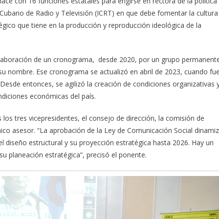
nace con 16 funciones estatales para erigirse en rectora de la política
o Cubano de Radio y Televisión (ICRT) en que debe fomentar la cultura
égico que tiene en la producción y reproducción ideológica de la
a elaboración de un cronograma, desde 2020, por un grupo permanent
 su nombre. Ese cronograma se actualizó en abril de 2023, cuando fu
esde entonces, se agilizó la creación de condiciones organizativas 
ndiciones económicas del país.
los tres vicepresidentes, el consejo de dirección, la comisión de
cnico asesor. “La aprobación de la Ley de Comunicación Social dinami
el diseño estructural y su proyección estratégica hasta 2026. Hay un
u planeación estratégica”, precisó el ponente.