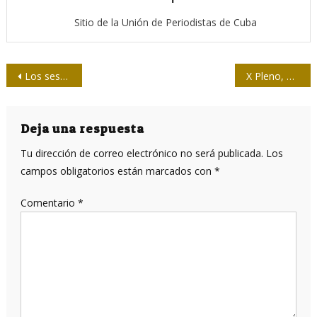
Sitio de la Unión de Periodistas de Cuba
Navegación
Los sesgos de la inteligencia artificial pueden pasar a las personas
X Pleno, por la plena comunicación
de
entradas
Deja una respuesta
Tu dirección de correo electrónico no será publicada.
Los
campos obligatorios están marcados con
*
Comentario
*